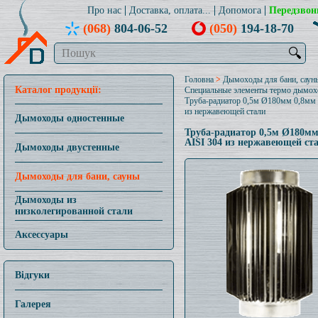
Про нас
Доставка, оплата...
Допомога
Передзвон
(068)
804-06-52
(050)
194-18-70
🔍
Головна
>
Дымоходы для бани, саун
Каталог продукції:
Специальные элементы термо дымох
Труба-радиатор 0,5м Ø180мм 0,8мм 
из нержавеющей стали
Дымоходы одностенные
Труба-радиатор 0,5м Ø180мм
AISI 304 из нержавеющей ст
Дымоходы двустенные
Дымоходы для бани, сауны
Дымоходы из
низколегированной стали
Аксессуары
Відгуки
Галерея