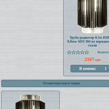
Труба-радиатор 0,5м Ø2
0,8мм AISI 304 из нержав
стали
Комента
2167
грн
Останні переглянуті товари