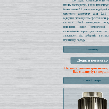
Про підбір комплектуючих те
нашим менеджерам і вони проконсул
безкоштовно! Правильно підібрані
елементи димоходу для бані 
відчутно підвищують ефективність ро
системи. Наші менеджери завж
прийняти ваше замовлення, п
економічний тариф доставки по 
залежності від габаритів вантаж
практичну пораду.
Коментарі
На жаль, коментарів немає,
Вас є шанс бути перши
Схожі товари