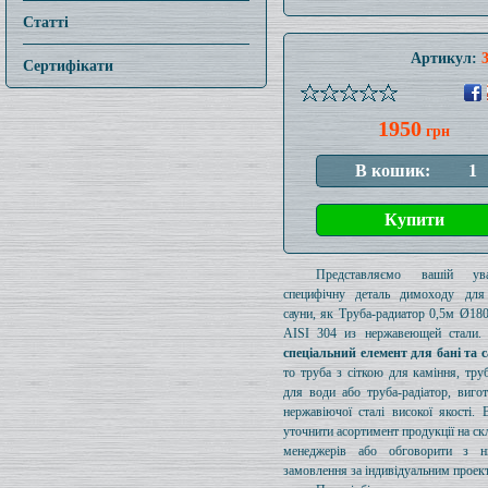
Статті
Артикул:
Сертифікати
1950
грн
Представляємо вашій ув
специфічну деталь димоходу для
сауни, як Труба-радиатор 0,5м Ø1
AISI 304 из нержавеющей стали. 
спеціальний елемент для бані та 
то труба з сіткою для каміння, тру
для води або труба-радіатор, виго
нержавіючої сталі високої якості.
уточнити асортимент продукції на ск
менеджерів або обговорити з 
замовлення за індивідуальним проек