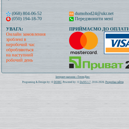
(068) 804-06-52
dumohod24@ukr.net
(050) 194-18-70
Передзвонити мені
УВАГА:
ПРИЙМАЄМО ДО ОПЛАТИ
Онлайн замовлення
зроблені в
неробочий час
обробляються
на наступний
робочий день
Всього: 1020804 Сьогодні: 421
Інтернет-магазин «ТеплоДім»
Programing & Design by: ©
DOHC
. Powered by: ©
DoNS 1.7
. 2016-2026.
Розробка сайтів