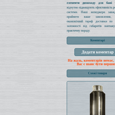
елементи димоходу для бані 
відчутно підвищують ефективність ро
системи. Наші менеджери завж
прийняти ваше замовлення, п
економічний тариф доставки по 
залежності від габаритів вантаж
практичну пораду.
Коментарі
На жаль, коментарів немає,
Вас є шанс бути перши
Схожі товари