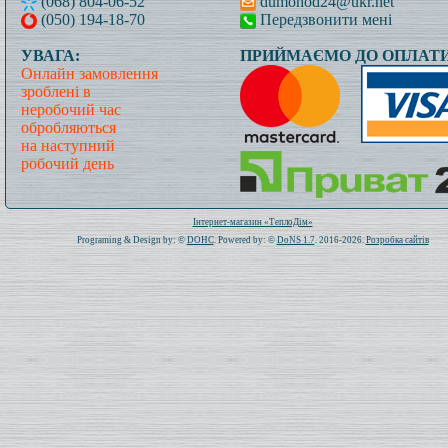
(068) 804-06-52
dumohod24@ukr.net
(050) 194-18-70
Передзвонити мені
УВАГА:
ПРИЙМАЄМО ДО ОПЛАТИ
Онлайн замовлення
зроблені в
неробочий час
обробляються
на наступний
робочий день
Всього: 1021350 Сьогодні: 460
Інтернет-магазин «ТеплоДім»
Programing & Design by: ©
DOHC
. Powered by: ©
DoNS 1.7
. 2016-2026.
Розробка сайтів