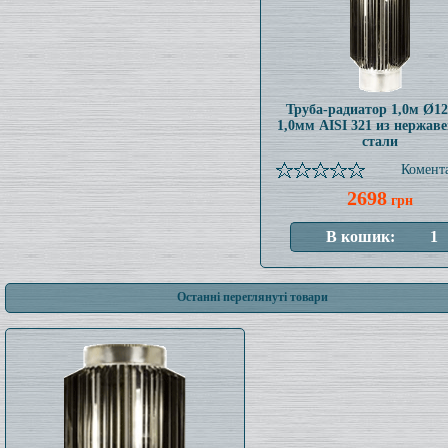
Труба-радиатор 1,0м Ø1
1,0мм AISI 321 из нержав
стали
Комента
2698
грн
Останні переглянуті товари