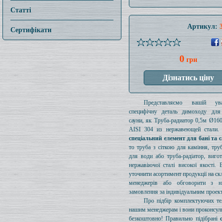
Статті
Артикул:
Сертифікати
0
грн
Представляємо вашій ув
специфічну деталь димоходу для
сауни, як Труба-радиатор 0,5м Ø1
AISI 304 из нержавеющей стали. 
спеціальний елемент для бані та 
то труба з сіткою для каміння, тру
для води або труба-радіатор, виго
нержавіючої сталі високої якості.
уточнити асортимент продукції на ск
менеджерів або обговорити з 
замовлення за індивідуальним проек
Про підбір комплектуючих те
нашим менеджерам і вони проконсул
безкоштовно! Правильно підібрані