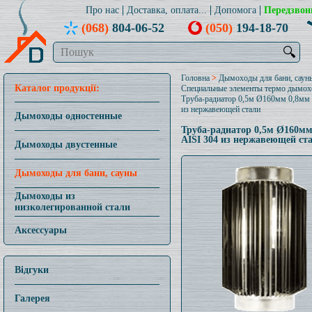
Про нас
Доставка, оплата...
Допомога
Передзвон
(068)
804-06-52
(050)
194-18-70
🔍
Головна
>
Дымоходы для бани, саун
Каталог продукції:
Специальные элементы термо дымох
Труба-радиатор 0,5м Ø160мм 0,8мм 
из нержавеющей стали
Дымоходы одностенные
Труба-радиатор 0,5м Ø160мм
AISI 304 из нержавеющей ст
Дымоходы двустенные
Дымоходы для бани, сауны
Дымоходы из
низколегированной стали
Аксессуары
Відгуки
Галерея