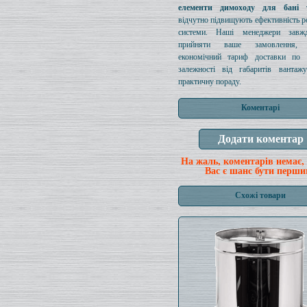
елементи димоходу для бані 
відчутно підвищують ефективність ро
системи. Наші менеджери завж
прийняти ваше замовлення, п
економічний тариф доставки по 
залежності від габаритів вантаж
практичну пораду.
Коментарі
На жаль, коментарів немає,
Вас є шанс бути перши
Схожі товари