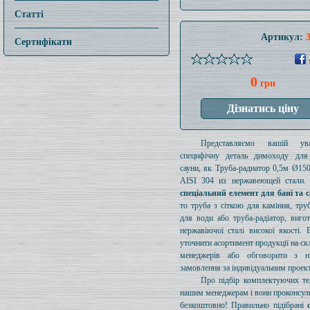
Статті
Артикул:
Сертифікати
0
грн
Представляємо вашій ув
специфічну деталь димоходу для
сауни, як Труба-радиатор 0,5м Ø1
AISI 304 из нержавеющей стали. 
спеціальний елемент для бані та 
то труба з сіткою для каміння, тру
для води або труба-радіатор, виго
нержавіючої сталі високої якості.
уточнити асортимент продукції на ск
менеджерів або обговорити з 
замовлення за індивідуальним проек
Про підбір комплектуючих те
нашим менеджерам і вони проконсул
безкоштовно! Правильно підібрані