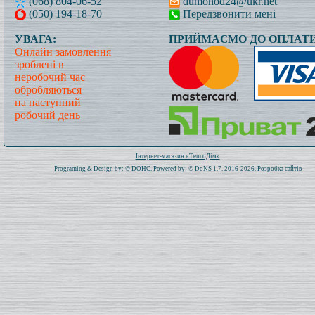
(068) 804-06-52
dumohod24@ukr.net
(050) 194-18-70
Передзвонити мені
УВАГА:
ПРИЙМАЄМО ДО ОПЛАТИ
Онлайн замовлення
зроблені в
неробочий час
обробляються
на наступний
робочий день
Всього: 1021349 Сьогодні: 459
Інтернет-магазин «ТеплоДім»
Programing & Design by: ©
DOHC
. Powered by: ©
DoNS 1.7
. 2016-2026.
Розробка сайтів