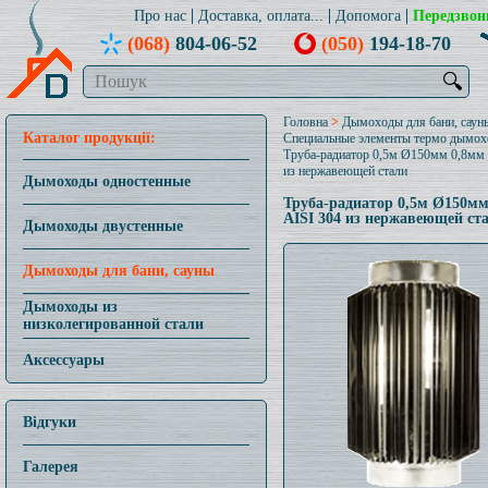
Про нас
Доставка, оплата...
Допомога
Передзвон
(068)
804-06-52
(050)
194-18-70
🔍
Головна
>
Дымоходы для бани, саун
Каталог продукції:
Специальные элементы термо дымох
Труба-радиатор 0,5м Ø150мм 0,8мм 
из нержавеющей стали
Дымоходы одностенные
Труба-радиатор 0,5м Ø150мм
AISI 304 из нержавеющей ст
Дымоходы двустенные
Дымоходы для бани, сауны
Дымоходы из
низколегированной стали
Аксессуары
Відгуки
Галерея