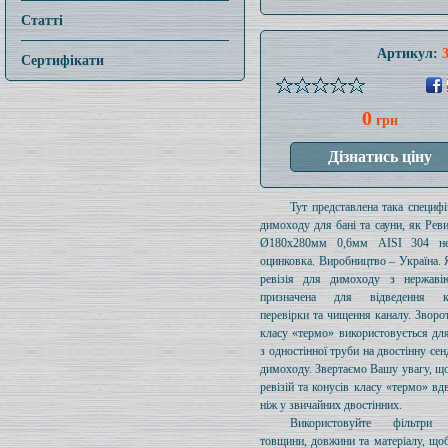
Статті
Артикул:
Сертифікати
0
грн
Тут представлена ​​така специф
димоходу для бані та сауни, як Рев
Ø180x280мм 0,6мм AISI 304 не
оцинковка. Виробництво – Україна. 
ревізія для димоходу з нержавію
призначена для відведення ко
перевірки та чищення каналу. Зворо
класу «термо» використовується дл
з одностінної труби на двостінну сен
димоходу. Звертаємо Вашу увагу, щ
ревізій та конусів класу «термо» вдв
ніж у звичайних двостінних.
Використовуйте фільтри д
товщини, довжини та матеріалу, щоб