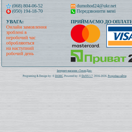
(068) 804-06-52
dumohod24@ukr.net
(050) 194-18-70
Передзвонити мені
УВАГА:
ПРИЙМАЄМО ДО ОПЛАТИ
Онлайн замовлення
зроблені в
неробочий час
обробляються
на наступний
робочий день
Всього: 1019837 Сьогодні: 754
Інтернет-магазин «ТеплоДім»
Programing & Design by: ©
DOHC
. Powered by: ©
DoNS 1.7
. 2016-2026.
Розробка сайтів