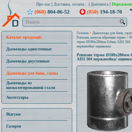
Про нас
Доставка, оплата...
Допомога
Передзвон
(068)
804-06-52
(050)
194-18-70
🔍
Головна
>
Дымоходы для бани, саун
Каталог продукції:
Ревизии, конусы обратные термо
>
Р
термо Ø180x280мм 0,6мм AISI 304
нержавейка/ оцинковка
Дымоходы одностенные
Ревизия термо Ø180x280мм 
AISI 304 нержавейка/ оцинк
Дымоходы двустенные
Дымоходы для бани, сауны
Дымоходы из
низколегированной стали
Аксессуары
Відгуки
Галерея