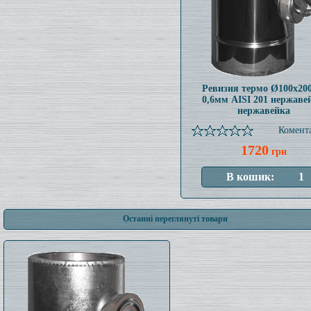
Ревизия термо Ø100x20
0,6мм AISI 201 нержаве
нержавейка
Комента
1720
грн
Останні переглянуті товари