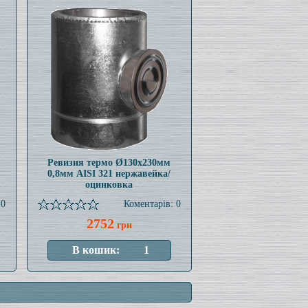
Ревизия термо Ø130x230мм
0,8мм AISI 321 нержавейка/
оцинковка
 0
Коментарів: 0
2752
грн