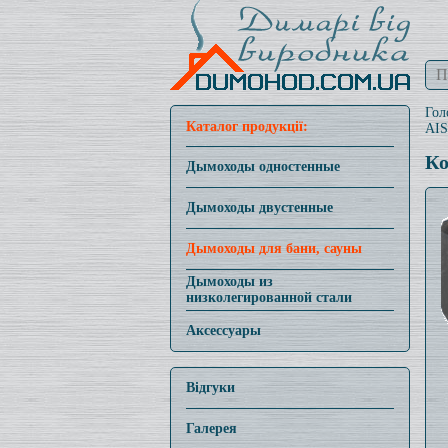
Гол
Каталог продукції:
AIS
Ко
Дымоходы одностенные
Дымоходы двустенные
Дымоходы для бани, сауны
Дымоходы из
низколегированной стали
Аксессуары
Відгуки
Галерея