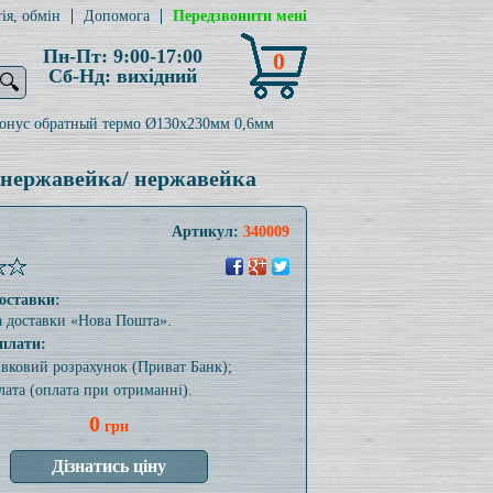
ія, обмін
Допомога
Передзвонити мені
Пн-Пт: 9:00-17:00
0
Сб-Нд: вихідний
🔍
онус обратный термо Ø130x230мм 0,6мм
 нержавейка/ нержавейка
Артикул:
340009
оставки:
а доставки «Нова Пошта».
плати:
тівковий розрахунок (Приват Банк);
лата (оплата при отриманні).
0
грн