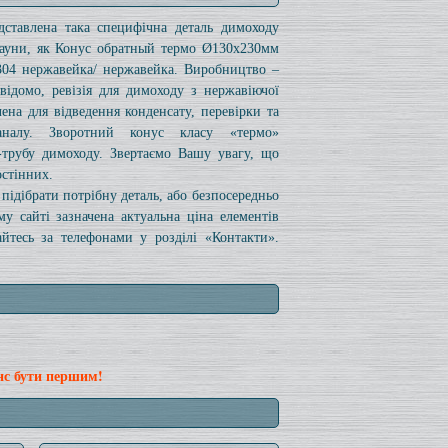
дставлена ​​така специфічна деталь димоходу
 сауни, як Конус обратный термо Ø130x230мм
304 нержавейка/ нержавейка. Виробництво –
відомо, ревізія для димоходу з нержавіючої
чена для відведення конденсату, перевірки та
налу. Зворотний конус класу «термо»
ч-трубу димоходу. Звертаємо Вашу увагу, що
остінних.
підібрати потрібну деталь, або безпосередньо
 сайті зазначена актуальна ціна елементів
йтесь за телефонами у розділі «Контакти».
нс бути першим!