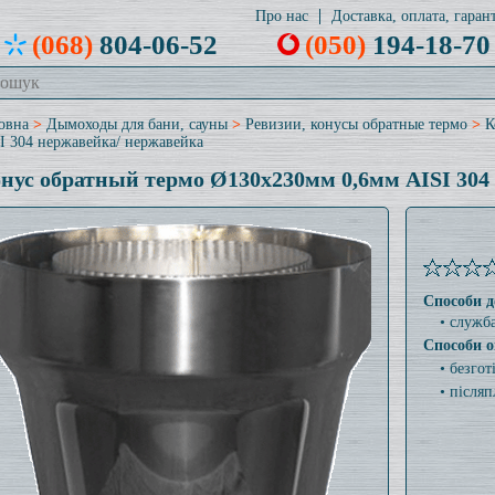
Про нас
Доставка, оплата, гарант
(068)
804-06-52
(050)
194-18-70
овна
>
Дымоходы для бани, сауны
>
Ревизии, конусы обратные термо
>
К
I 304 нержавейка/ нержавейка
нус обратный термо Ø130x230мм 0,6мм AISI 304
Способи д
• служб
Способи о
• безго
• післяп