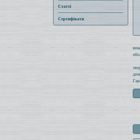
Статті
Сертифікати
вик
обо
зве
дим
Гар