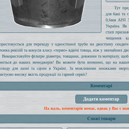
Тут пре
для бані та
0,6мм AISI 
Україна. Як 
сталі призна
чищення ка
ористовується для переходу з одностінної труби на двостінну сендві
лонка ревізій та конусів класу «термо» вдвічі товща, ніж у звичайних дв
Використовуйте фільтри діаметра, товщини, довжини та матеріалу, щоб 
рніться до наших менеджерів! Ви можете бути впевнені, що на нашому
оходу для лазні та сауни в Україні. За можливими знижками зверта
антуємо високу якість продукції та гарний сервіс!
Коментарі
На жаль, коментарів немає, однак у Вас є ша
Схожі товари