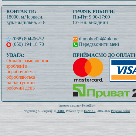
КОНТАКТИ:
ГРАФІК РОБОТИ:
18000, м.Черкаси,
Пн-Пт: 9:00-17:00
вул.Надпільна, 218
Сб-Нд: вихідний
(068) 804-06-52
dumohod24@ukr.net
(050) 194-18-70
Передзвонити мені
УВАГА:
ПРИЙМАЄМО ДО ОПЛАТИ
Онлайн замовлення
зроблені в
неробочий час
обробляються
на наступний
робочий день
Всього: 1020122 Сьогодні: 212
Інтернет-магазин «ТеплоДім»
Programing & Design by: ©
DOHC
. Powered by: ©
DoNS 1.7
. 2016-2026.
Розробка сайтів