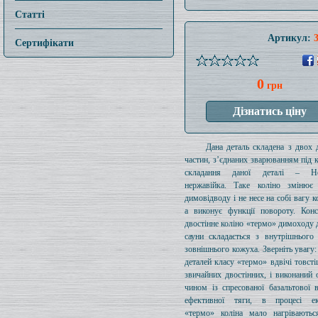
Статті
Артикул:
Сертифікати
0
грн
Дана деталь складена з двох 
частин, з’єднаних зварюванням під 
складання даної деталі – Нер
нержавійка. Таке коліно змінює
димовідводу і не несе на собі вагу к
а виконує функції повороту. Конс
двостінне коліно «термо» димоходу д
сауни складається з внутрішнього
зовнішнього кожуха. Зверніть увагу
деталей класу «термо» вдвічі товсті
звичайних двостінних, і виконаний
чином із спресованої базальтової 
ефективної тяги, в процесі екс
«термо» коліна мало нагріваютьс