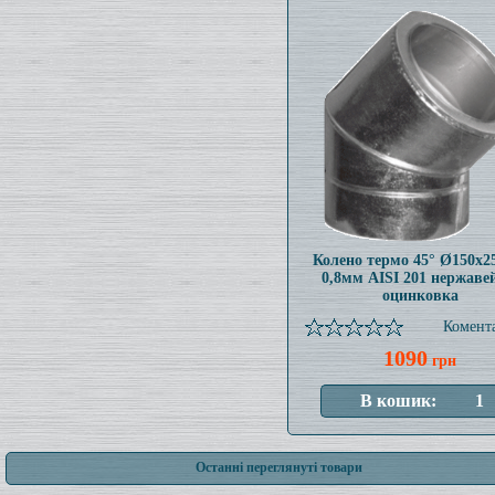
Колено термо 45° Ø150x
0,8мм AISI 201 нержаве
оцинковка
Комента
1090
грн
Останні переглянуті товари