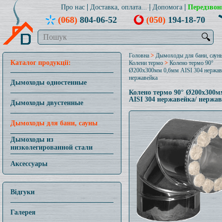
Про нас
Доставка, оплата...
Допомога
Передзвон
(068)
804-06-52
(050)
194-18-70
🔍
Головна
>
Дымоходы для бани, саун
Каталог продукції:
Колени термо
>
Колено термо 90°
Ø200x300мм 0,6мм AISI 304 нержав
нержавейка
Дымоходы одностенные
Колено термо 90° Ø200x300м
AISI 304 нержавейка/ нержа
Дымоходы двустенные
Дымоходы для бани, сауны
Дымоходы из
низколегированной стали
Аксессуары
Відгуки
Галерея