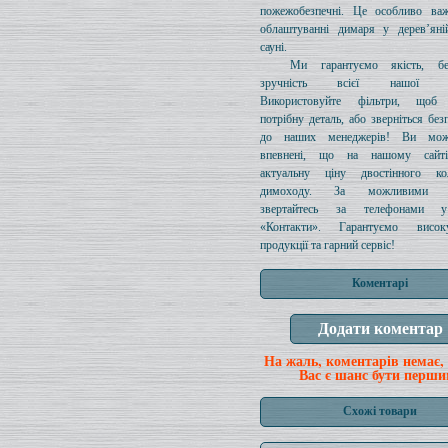
пожежобезпечні. Це особливо ва
облаштуванні димаря у дерев’яні
сауні.
Ми гарантуємо якість, бе
зручність всієї нашої про
Використовуйте фільтри, щоб 
потрібну деталь, або зверніться без
до наших менеджерів! Ви мож
впевнені, що на нашому сайті
актуальну ціну двостінного к
димоходу. За можливими з
звертайтесь за телефонами у
«Контакти». Гарантуємо висок
продукції та гарний сервіс!
Коментарі
На жаль, коментарів немає,
Вас є шанс бути перши
Схожі товари