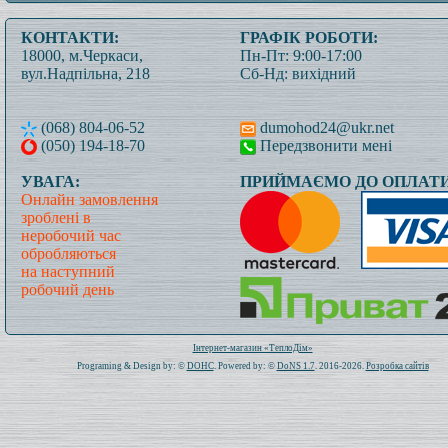
КОНТАКТИ:
ГРАФІК РОБОТИ:
18000, м.Черкаси,
Пн-Пт: 9:00-17:00
вул.Надпільна, 218
Сб-Нд: вихідний
(068) 804-06-52
dumohod24@ukr.net
(050) 194-18-70
Передзвонити мені
УВАГА:
ПРИЙМАЄМО ДО ОПЛАТИ
Онлайн замовлення
зроблені в
неробочий час
обробляються
на наступний
робочий день
Всього: 1021086 Сьогодні: 196
Інтернет-магазин «ТеплоДім»
Programing & Design by: ©
DOHC
. Powered by: ©
DoNS 1.7
. 2016-2026.
Розробка сайтів