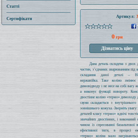
Статті
Артикул:
Сертифікати
0
грн
Дана деталь складена з двох 
частин, з’єднаних зварюванням під 
складання даної деталі – Нер
нержавійка. Таке коліно змінює
димовідводу і не несе на собі вагу к
а виконує функції повороту. Конс
двостінне коліно «термо» димоходу д
сауни складається з внутрішнього
зовнішнього кожуха. Зверніть увагу
деталей класу «термо» вдвічі товсті
звичайних двостінних, і виконаний
чином із спресованої базальтової 
ефективної тяги, в процесі екс
«термо» коліна мало нагріваютьс