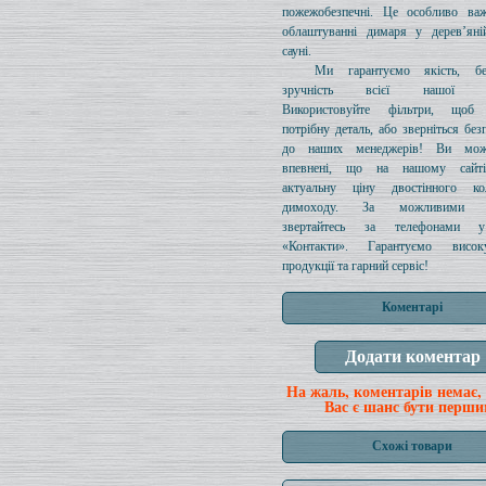
пожежобезпечні. Це особливо ва
облаштуванні димаря у дерев’яні
сауні.
Ми гарантуємо якість, бе
зручність всієї нашої про
Використовуйте фільтри, щоб 
потрібну деталь, або зверніться без
до наших менеджерів! Ви мож
впевнені, що на нашому сайті
актуальну ціну двостінного к
димоходу. За можливими з
звертайтесь за телефонами у
«Контакти». Гарантуємо висок
продукції та гарний сервіс!
Коментарі
На жаль, коментарів немає,
Вас є шанс бути перши
Схожі товари