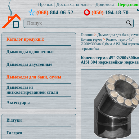
Про нас
Доставка, оплата...
Допомога
Передзвон
(068)
804-06-52
(050)
194-18-70
🔍
Головна
>
Дымоходы для бани, саун
Каталог продукції:
Колени термо
>
Колено термо 45°
Ø200x300мм 0,6мм AISI 304 нержав
нержавейка
Дымоходы одностенные
Колено термо 45° Ø200x300м
AISI 304 нержавейка/ нержа
Дымоходы двустенные
Дымоходы для бани, сауны
Дымоходы из
низколегированной стали
Аксессуары
Відгуки
Галерея