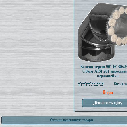
Колено термо 90° Ø130x
0,8мм AISI 201 нержаве
нержавейка
Комента
0
грн
Останні переглянуті товари