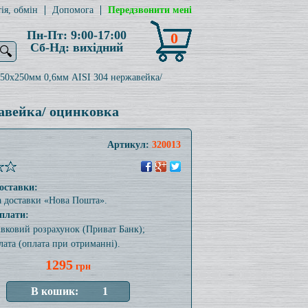
ія, обмін
Допомога
Передзвонити мені
Пн-Пт: 9:00-17:00
0
Сб-Нд: вихідний
🔍
150x250мм 0,6мм AISI 304 нержавейка/
жавейка/ оцинковка
Артикул:
320013
оставки:
а доставки «Нова Пошта».
плати:
тівковий розрахунок (Приват Банк);
лата (оплата при отриманні).
1295
грн