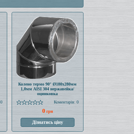
м
Колено термо 90° Ø180x280мм
1,0мм AISI 304 нержавейка/
оцинковка
 0
Коментарів: 0
0
грн