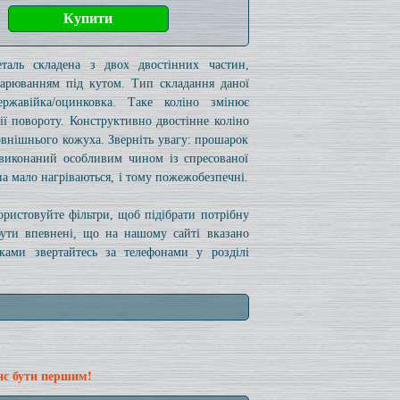
таль складена з двох двостінних частин,
варюванням під кутом. Тип складання даної
ржавійка/оцинковка. Таке коліно змінює
ії повороту. Конструктивно двостінне коліно
зовнішнього кожуха. Зверніть увагу: прошарок
 виконаний особливим чином із спресованої
іна мало нагріваються, і тому пожежобезпечні.
користовуйте фільтри, щоб підібрати потрібну
бути впевнені, що на нашому сайті вказано
ами звертайтесь за телефонами у розділі
нс бути першим!