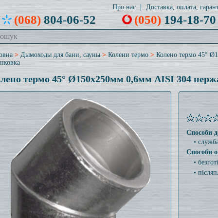
Про нас
Доставка, оплата, гарант
(068)
804-06-52
(050)
194-18-70
овна
>
Дымоходы для бани, сауны
>
Колени термо
>
Колено термо 45° Ø
нковка
лено термо 45° Ø150x250мм 0,6мм AISI 304 нер
Способи д
• служб
Способи о
• безго
• післяп