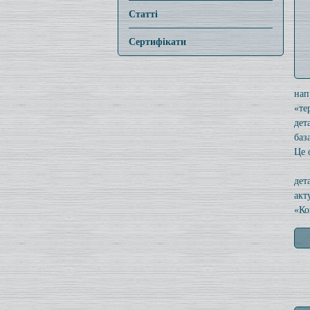
Статті
Сертифікати
нап
«те
дет
баз
Це 
дет
акт
«Ко