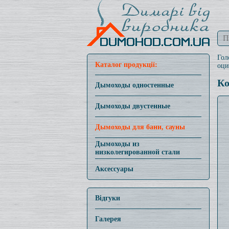
Гол
Каталог продукції:
оци
Ко
Дымоходы одностенные
Дымоходы двустенные
Дымоходы для бани, сауны
Дымоходы из
низколегированной стали
Аксессуары
Відгуки
Галерея