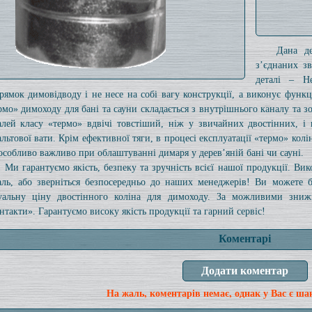
Дана де
з’єднаних з
деталі – Не
рямок димовідводу і не несе на собі вагу конструкції, а виконує функц
рмо» димоходу для бані та сауни складається з внутрішнього каналу та 
алей класу «термо» вдвічі товстіший, ніж у звичайних двостінних, і
альтової вати. Крім ефективної тяги, в процесі експлуатації «термо» кол
особливо важливо при облаштуванні димаря у дерев’яній бані чи сауні.
Ми гарантуємо якість, безпеку та зручність всієї нашої продукції. Ви
аль, або зверніться безпосередньо до наших менеджерів! Ви можете 
уальну ціну двостінного коліна для димоходу. За можливими знижк
нтакти». Гарантуємо високу якість продукції та гарний сервіс!
Коментарі
На жаль, коментарів немає, однак у Вас є ша