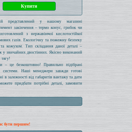
кий представлений у нашому магазині
лемент закінчення – термо конус, грибок чи
иготовлений з нержавіючої кислотостійкої
имових газів. Екологічну та пожежну безпеку
 та кожухом. Тип складання даної деталі –
іж у звичайних двостінних. Якісно виконаний
 тягу!
и – це безкоштовно! Правильно підібрані
и системи. Наші менеджери завжди готові
і в залежності від габаритів вантажу та дати
ожете придбати потрібні деталі, замовити
нс бути першим!