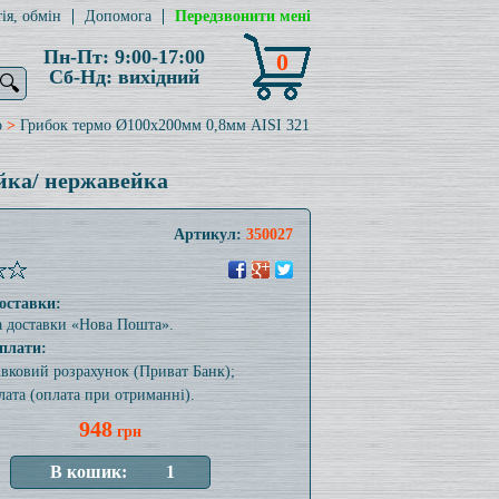
ія, обмін
Допомога
Передзвонити мені
Пн-Пт: 9:00-17:00
0
Сб-Нд: вихідний
🔍
о
>
Грибок термо Ø100x200мм 0,8мм AISI 321
йка/ нержавейка
Артикул:
350027
оставки:
а доставки «Нова Пошта».
плати:
тівковий розрахунок (Приват Банк);
лата (оплата при отриманні).
948
грн