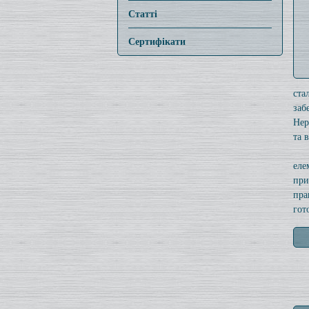
Статті
Сертифікати
ста
заб
Нер
та 
еле
при
пра
гот