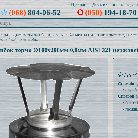
Про нас
Доставка, оплата, гарант
(068)
804-06-52
(050)
194-18-70
овна
>
Дымоходы для бани, сауны
>
Элементы окончания дымохода терм
жавейка/ нержавейка
ибок термо Ø100x200мм 0,8мм AISI 321 нержаве
Способи д
• служб
Способи о
• безго
• післяп