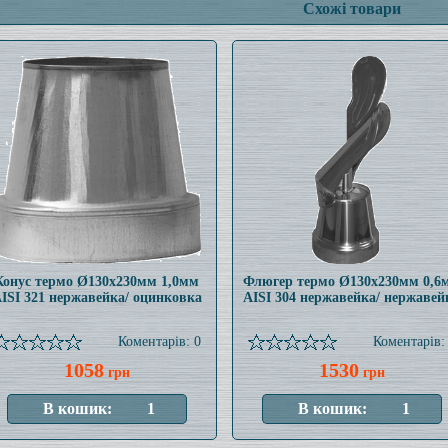
Схожі товари
Конус термо Ø130x230мм 1,0мм
Флюгер термо Ø130x230мм 0,6
ISI 321 нержавейка/ оцинковка
AISI 304 нержавейка/ нержавей
Коментарів: 0
Коментарів:
1058
1530
грн
грн