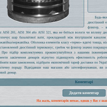
Будь-я
двостінний е
флюгер, – в
лі AISI 201, AISI 304 або AISI 321, яка не боїться вологи чи впливу д
езпечує шар базальтової вати, прокладений між внутрішнім каналом
жавійка/нержавійка. Оболонка елементів класу «термо» вдвічі товща, н
встановлений двостінний термоконус, грибок чи флюгер значно покращує
Про підбір комплектуючих проконсультуйтеся з нашими інженерам
менти закінчення димарів відчутно підвищують ефективність робот
йняти ваше замовлення, підібрати економічний тариф доставки по Україн
ктичну пораду. Відвідавши наш магазин або зателефонувавши, ви зм
овий димар.
Коментарі
На жаль, коментарів немає, однак у Вас є ша