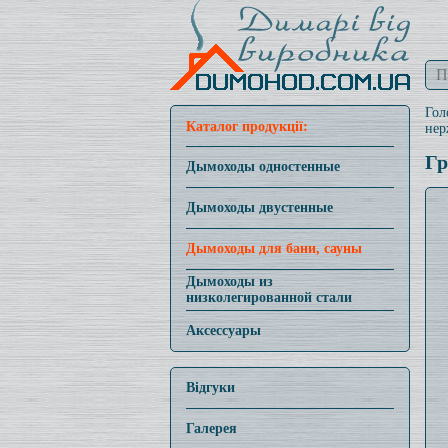
Гол
Каталог продукції:
нер
Гр
Дымоходы одностенные
Дымоходы двустенные
Дымоходы для бани, сауны
Дымоходы из
низколегированной стали
Аксессуары
Відгуки
Галерея