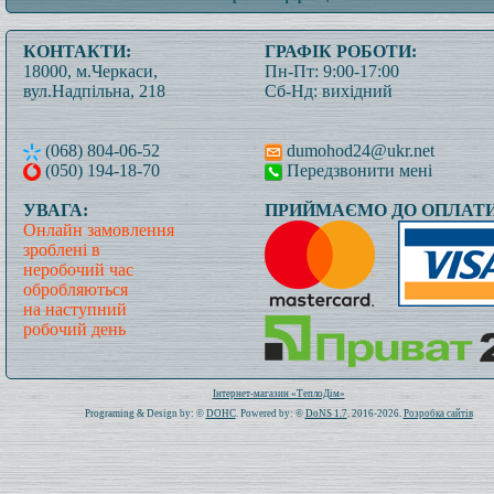
КОНТАКТИ:
ГРАФІК РОБОТИ:
18000, м.Черкаси,
Пн-Пт: 9:00-17:00
вул.Надпільна, 218
Сб-Нд: вихідний
(068) 804-06-52
dumohod24@ukr.net
(050) 194-18-70
Передзвонити мені
УВАГА:
ПРИЙМАЄМО ДО ОПЛАТИ
Онлайн замовлення
зроблені в
неробочий час
обробляються
на наступний
робочий день
Всього: 1019839 Сьогодні: 756
Інтернет-магазин «ТеплоДім»
Programing & Design by: ©
DOHC
. Powered by: ©
DoNS 1.7
. 2016-2026.
Розробка сайтів