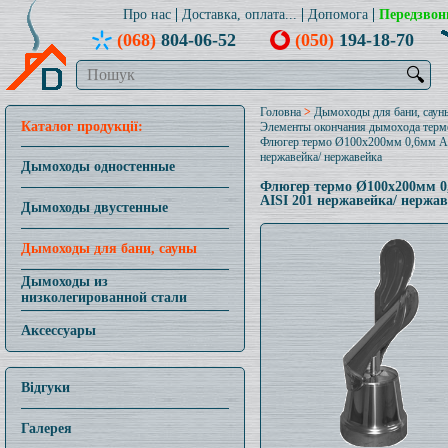
Про нас
Доставка, оплата...
Допомога
Передзвон
(068)
804-06-52
(050)
194-18-70
🔍
Головна
>
Дымоходы для бани, саун
Каталог продукції:
Элементы окончания дымохода терм
Флюгер термо Ø100x200мм 0,6мм A
нержавейка/ нержавейка
Дымоходы одностенные
Флюгер термо Ø100x200мм 0
AISI 201 нержавейка/ нержа
Дымоходы двустенные
Дымоходы для бани, сауны
Дымоходы из
низколегированной стали
Аксессуары
Відгуки
Галерея