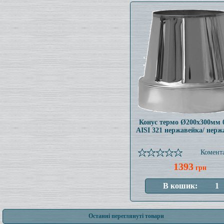
Конус термо Ø200x300мм 
AISI 321 нержавейка/ нерж
Комента
1393
грн
Останні переглянуті товари