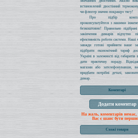
звичайних двостінних. Якісно вик
встановлений двостінний термокон
чи флюгер значно покращує тягу!
Про підбір комплек
проконсультуйтеся з нашими інжен
безкоштовно! Правильно підібрані
закінчення димарів відчутно п
ефективність роботи системи. Наші
завжди готові прийняти ваше за
підібрати економічний тариф до
Україні в залежності від габаритів 
дати практичну пораду. Відві
магазин або зателефонувавши, в
придбати потрібні деталі, замови
димар.
Коментарі
На жаль, коментарів немає,
Вас є шанс бути перши
Схожі товари