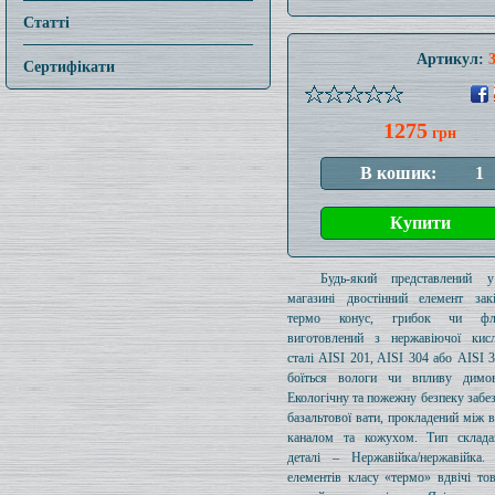
Статті
Артикул:
Сертифікати
1275
грн
Будь-який представлений 
магазині двостінний елемент зак
термо конус, грибок чи фл
виготовлений з нержавіючої кисло
сталі AISI 201, AISI 304 або AISI 3
боїться вологи чи впливу димов
Екологічну та пожежну безпеку забе
базальтової вати, прокладений між 
каналом та кожухом. Тип склада
деталі – Нержавійка/нержавійка.
елементів класу «термо» вдвічі то