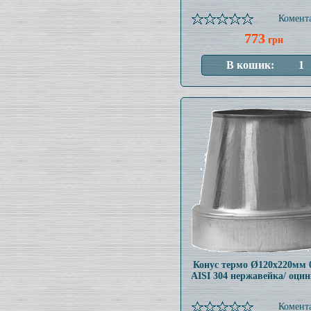
Комента
773
грн
Конус термо Ø120x220мм 
AISI 304 нержавейка/ оци
Комента