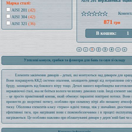
AISI 201 нержавейка/ оци
Марка сталі:
AISI 201
(42)
Комента
AISI 304
(42)
871
грн
AISI 321
(36)
«
‹
1
2
3
4
›
»
Утеплені конуси, грибки та флюгери для бань та саун зі складу
Елементи закінчення димарів – деталі, які монтуються над димарем для кращо
Вони покращують ККД системи опалення, захищають димарі від потрапляння снігу
бруду, захищають від бокового вітру тощо. Деталі нашого виробництва виготовляю
нержавіючої сталі, яка не боїться вологи чи впливу димових газів. Іноді елемент зак
– це просто примітивний ковпак, який обмежує паразитні повітряні потоки. Вони
призвести до зворотної потягу, особливо при сильному вітрі або низькому атмос
тиску. Оболонка елементів класу «термо» вдвічі товща, ніж у звичайних двостінни
ефективної тяги, при нагріванні вони є пожежобезпечними і в процесі експлуатац
нагріваються. Це особливо важливо при облаштуванні димаря у дерев’яній бані чи са