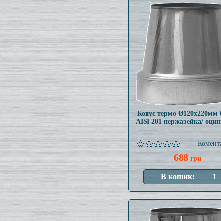
Конус термо Ø120x220мм 
AISI 201 нержавейка/ оци
Комента
688
грн