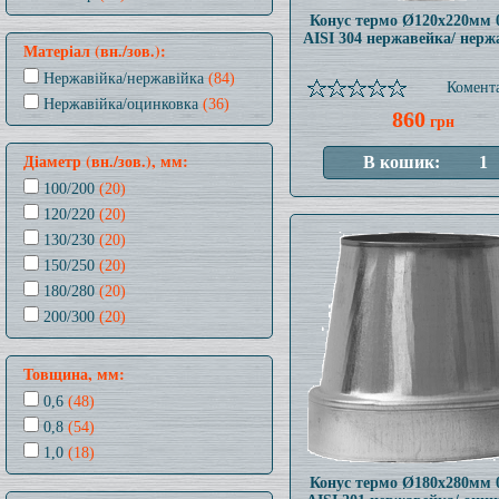
Конус термо Ø120x220мм 
AISI 304 нержавейка/ нерж
Матеріал (вн./зов.):
Нержавійка/нержавійка
(84)
Комента
Нержавійка/оцинковка
(36)
860
грн
Діаметр (вн./зов.), мм:
100/200
(20)
120/220
(20)
130/230
(20)
150/250
(20)
180/280
(20)
200/300
(20)
Товщина, мм:
0,6
(48)
0,8
(54)
1,0
(18)
Конус термо Ø180x280мм 