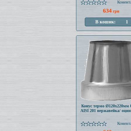
Комента
634
грн
Конус термо Ø120x220мм 
AISI 201 нержавейка/ оци
Комента