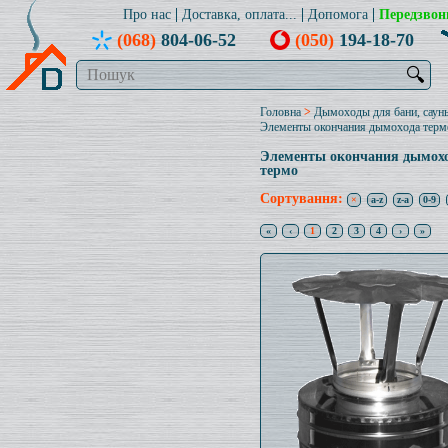
Про нас
Доставка, оплата...
Допомога
Передзвон
(068)
804-06-52
(050)
194-18-70
🔍
Головна
>
Дымоходы для бани, саун
Элементы окончания дымохода терм
Элементы окончания дымох
термо
Сортування:
×
a-z
z-a
0-9
«
‹
1
2
3
4
›
»