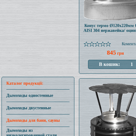
Конус термо Ø120x220мм 
AISI 304 нержавейка/ оци
Комента
845
грн
Каталог продукції:
Дымоходы одностенные
Дымоходы двустенные
Дымоходы для бани, сауны
Дымоходы из
низколегированной стали