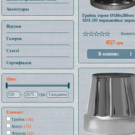
Аксессуары
Грибок термо Ø180x280мм
AISI 201 нержавейка/ нерж
Відгуки
Комента
Галерея
857
грн
Статті
Сертифікати
Ціна:
–
грн
Елемент:
Грибок
(36)
Конус
(72)
Флюгер
(12)