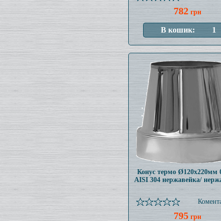
782
грн
Конус термо Ø120x220мм 
AISI 304 нержавейка/ нерж
Комента
795
грн