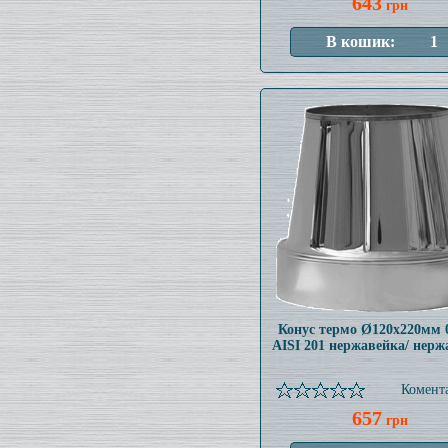
643
грн
Конус термо Ø120x220мм 
AISI 201 нержавейка/ нерж
Комента
657
грн