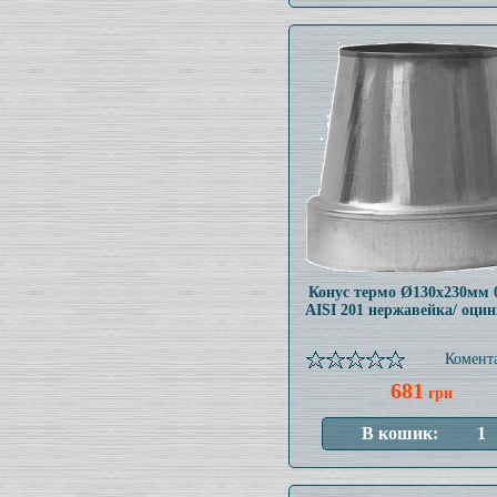
Конус термо Ø130x230мм 
AISI 201 нержавейка/ оци
Комента
681
грн