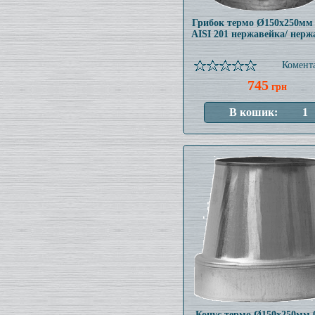
Грибок термо Ø150x250мм
AISI 201 нержавейка/ нерж
Комента
745
грн
Конус термо Ø150x250мм 