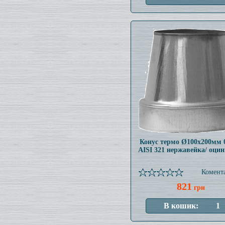
Конус термо Ø100x200мм 
AISI 321 нержавейка/ оци
Комента
821
грн