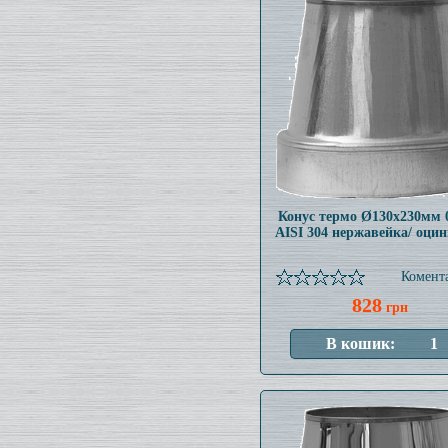
Конус термо Ø130x230мм 
AISI 304 нержавейка/ оци
Комента
828
грн