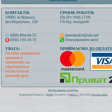
Корисна інформація
КОНТАКТИ:
ГРАФІК РОБОТИ:
18000, м.Черкаси,
Пн-Пт: 9:00-17:00
вул.Надпільна, 218
Сб-Нд: вихідний
(068) 804-06-52
dumohod24@ukr.net
(050) 194-18-70
Передзвонити мені
УВАГА:
ПРИЙМАЄМО ДО ОПЛАТИ
Онлайн замовлення
зроблені в
неробочий час
обробляються
на наступний
робочий день
Всього: 1020382 Сьогодні: 472
Інтернет-магазин «ТеплоДім»
Programing & Design by: ©
DOHC
. Powered by: ©
DoNS 1.7
. 2016-2026.
Розробка сайтів