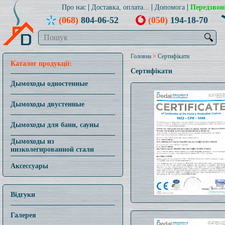
Про нас
Доставка, оплата...
Допомога
Передзвон
(068)
804-06-52
(050)
194-18-70
🔍
Головна
>
Сертифікати
Каталог продукції:
Сертифікати
Дымоходы одностенные
Дымоходы двустенные
Дымоходы для бани, сауны
Дымоходы из
низколегированной стали
Аксессуары
Відгуки
Галерея