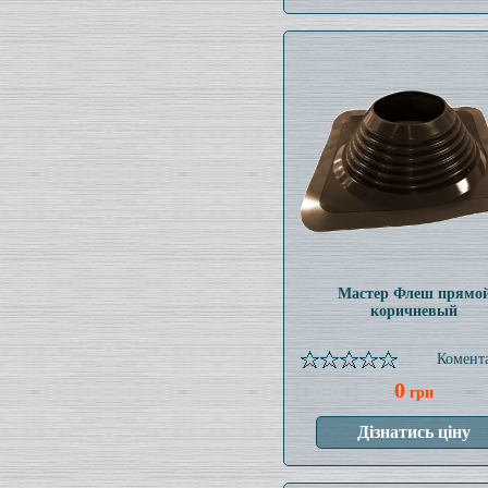
Мастер Флеш прямо
коричневый
Комента
0
грн