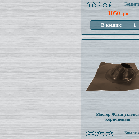
Комента
1050
грн
Мастер Флеш углово
коричневый
Комента