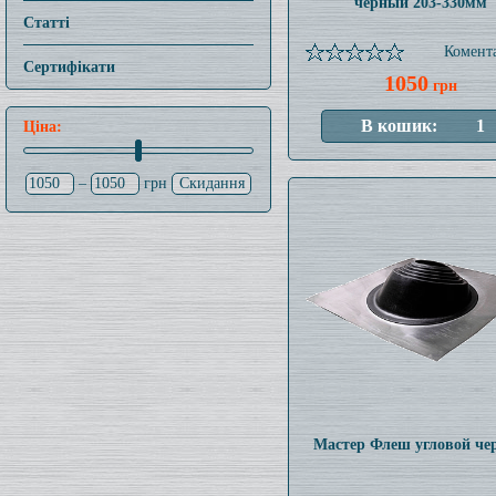
черный 203-330мм
Статті
Комента
Сертифікати
1050
грн
Ціна:
–
грн
Мастер Флеш угловой че