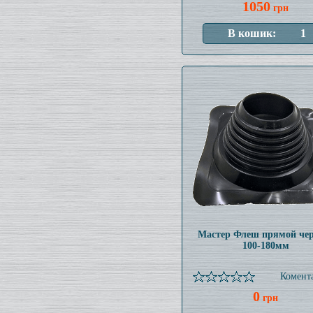
1050
грн
Мастер Флеш прямой че
100-180мм
Комента
0
грн