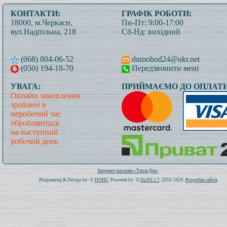
КОНТАКТИ:
ГРАФІК РОБОТИ:
18000, м.Черкаси,
Пн-Пт: 9:00-17:00
вул.Надпільна, 218
Сб-Нд: вихідний
(068) 804-06-52
dumohod24@ukr.net
(050) 194-18-70
Передзвонити мені
УВАГА:
ПРИЙМАЄМО ДО ОПЛАТИ
Онлайн замовлення
зроблені в
неробочий час
обробляються
на наступний
робочий день
Всього: 1020954 Сьогодні: 64
Інтернет-магазин «ТеплоДім»
Programing & Design by: ©
DOHC
. Powered by: ©
DoNS 1.7
. 2016-2026.
Розробка сайтів