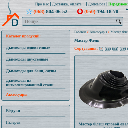
Про нас
Доставка, оплата...
Допомога
Передзвон
(068)
804-06-52
(050)
194-18-70
🔍
Головна
>
Аксессуары
>
Мастер Фл
Каталог продукції:
Мастер Флеш
Сортування:
Дымоходы одностенные
×
a-z
z-a
0-9
Дымоходы двустенные
Дымоходы для бани, сауны
Дымоходы из
низколегированной стали
Аксессуары
Відгуки
Галерея
Мастер Флеш угловой ова