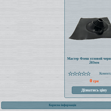
Мастер Флеш угловой черн
203мм
Комента
0
грн
Корисна інформація